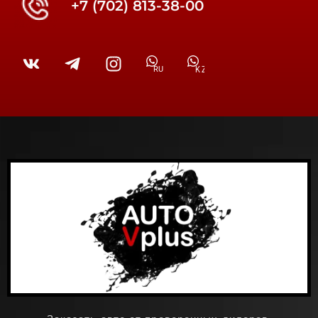
+7 (702) 813-38-00
RU
KZ