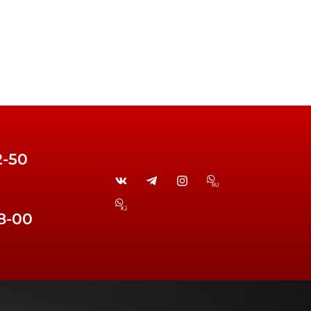
2-50
RU
KZ
38-00