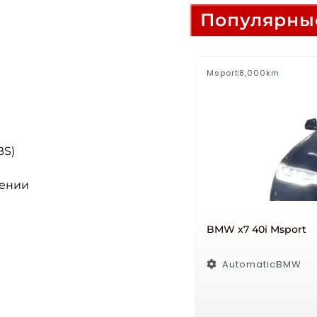
Популярны
Msport
8,000km
BS)
жении
BMW x7 40i Msport
Automatic
BMW