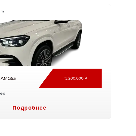
km
 AMG53
15.200.000 ₽
es
Подробнее