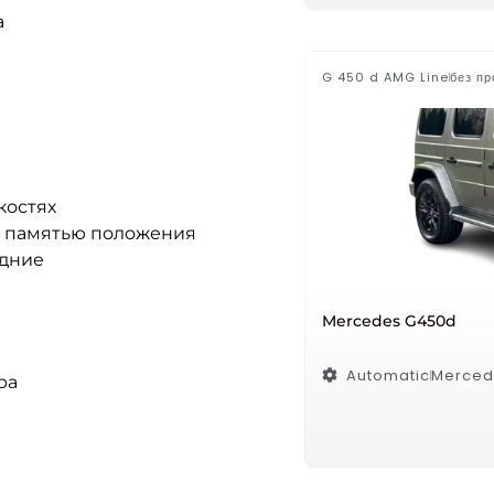
а
G 450 d AMG Line
без пр
костях
с памятью положения
адние
Mercedes G450d
Automatic
Merced
ра