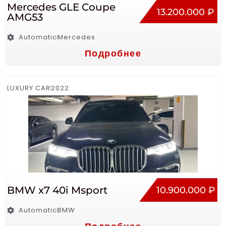
Mercedes GLE Coupe
13.200.000 ₽
AMG53
Automatic
Mercedes
Подробнее
LUXURY CAR
2022
BMW x7 40i Msport
10.900.000 ₽
Automatic
BMW