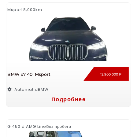
Msport
8,000km
BMW x7 40i Msport
12.900.000 ₽
Automatic
BMW
Подробнее
G 450 d AMG Line
без пробега