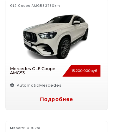
GLE Coupe AMG53
3780km
Mercedes GLE Coupe
15.200.000руб
AMG53
Automatic
Mercedes
Подробнее
Msport
8,000km