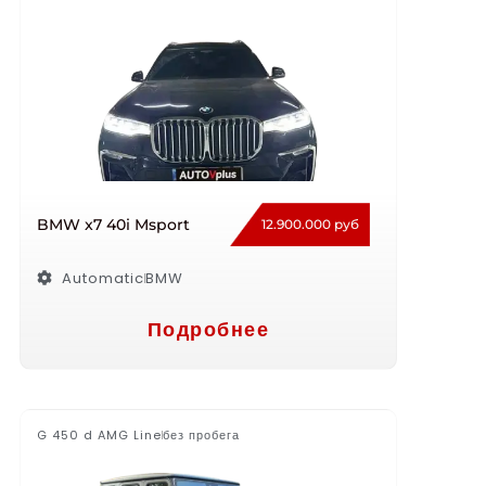
BMW x7 40i Msport
12.900.000 руб
Automatic
BMW
Подробнее
G 450 d AMG Line
без пробега