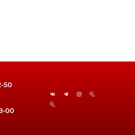
2-50
RU
KZ
38-00