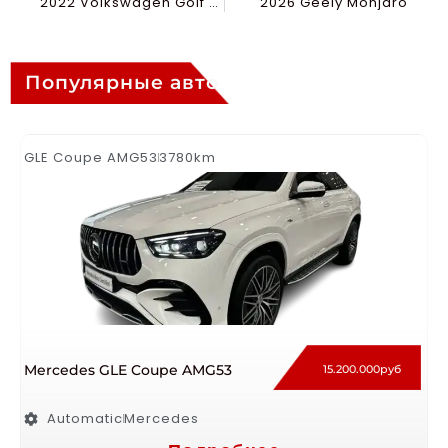
2022 Volkswagen Golf R Line
2026 Geely Monjaro
Популярные авто
GLE Coupe AMG53
3780km
Mercedes GLE Coupe AMG53
15.200.000руб
Automatic
Mercedes